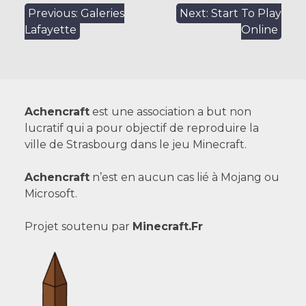
Navigation
Previous:
Galeries
Next:
Start To Play
Lafayette
Online
de
l’article
Achencraft
est une association a but non
lucratif qui a pour objectif de reproduire la
ville de Strasbourg dans le jeu Minecraft.
Achencraft
n’est en aucun cas lié à Mojang ou
Microsoft.
Projet soutenu par
Minecraft.Fr