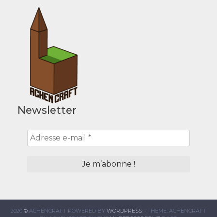
Newsletter
2020
©
ACHENCRAFT POWERED BY
WORDPRESS
.
•
THEME: ACHENCRAFT